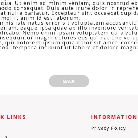
iqua. Ut enim ad minim veniam, quis nostrud ex
odo consequat. Duis aute irure dolor in reprehe
at nulla pariatur. Excepteur sint occaecat cupid
 mollit anim id est laborum.
omnis iste natus error sit voluptatem accusant
riam, eaque ipsa quae ab illo inventore veritati
xplicabo. Nemo enim ipsam voluptatem quia volu
consequuntur magni dolores eos qui ratione volu
 qui dolorem ipsum quia dolor sit amet, consect
di tempora incidunt ut labore et dolore mag
BACK
K LINKS
INFORMATION
Privacy Policy
 Us