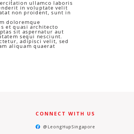
ercitation ullamco laboris
nderit in voluptate velit
atat non proident, sunt in
ium doloremque
s et quasi architecto
ptas sit aspernatur aut
ptatem sequi nesciunt.
etur, adipisci velit, sed
nam aliquam quaerat
CONNECT WITH US
@LeongHupSingapore